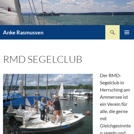
Zum
Inhalt
springen
Suchen
Anke Rasmussen
PRIMÄR
MENÜ
RMD SEGELCLUB
Der RMD-
Segelclub in
Herrsching am
Ammersee ist
ein Verein für
alle, die gerne
mit
Gleichgesinnte
n segeln und